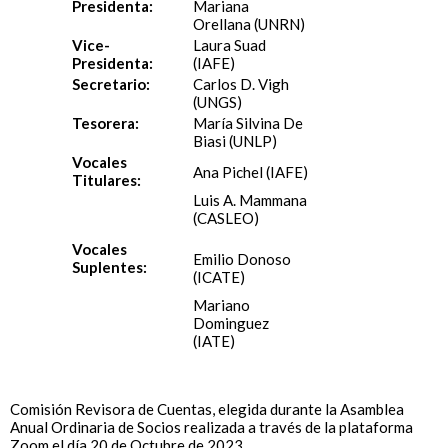
Presidenta:
Mariana
Orellana (UNRN)
Vice-
Laura Suad
Presidenta:
(IAFE)
Secretario:
Carlos D. Vigh
(UNGS)
Tesorera:
María Silvina De
Biasi (UNLP)
Vocales
Ana Pichel (IAFE)
Titulares:
Luis A. Mammana
(CASLEO)
Vocales
Emilio Donoso
Suplentes:
(ICATE)
Mariano
Dominguez
(IATE)
Comisión Revisora de Cuentas, elegida durante la Asamblea
Anual Ordinaria de Socios realizada a través de la plataforma
Zoom el día 20 de Octubre de 2023.