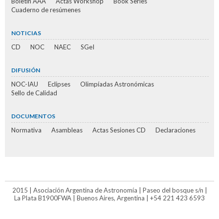
Boletín AAA
Actas Workshop
Book Series
Cuaderno de resúmenes
NOTICIAS
CD
NOC
NAEC
SGeI
DIFUSIÓN
NOC-IAU
Eclipses
Olimpíadas Astronómicas
Sello de Calidad
DOCUMENTOS
Normativa
Asambleas
Actas Sesiones CD
Declaraciones
2015 | Asociación Argentina de Astronomía | Paseo del bosque s/n |
La Plata B1900FWA | Buenos Aires, Argentina | +54 221 423 6593